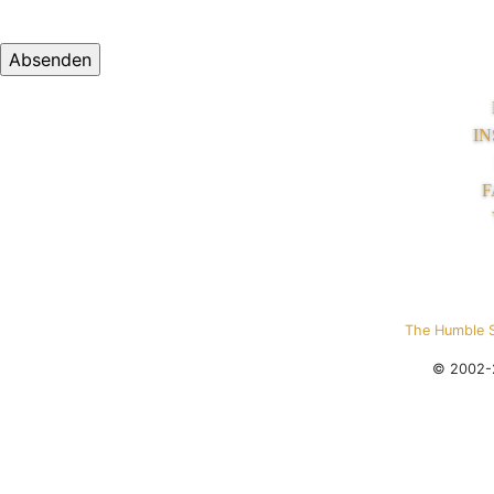
I
F
The Humble 
© 2002-2