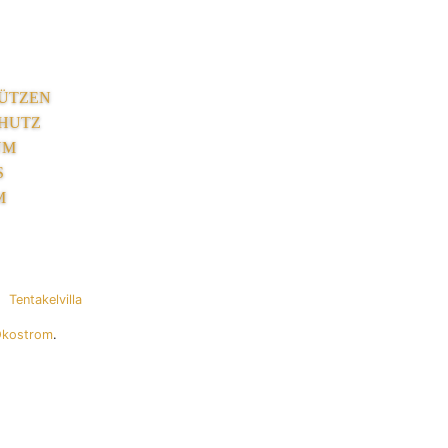
ÜTZEN
HUTZ
UM
S
M
Tentakelvilla
Ökostrom
.