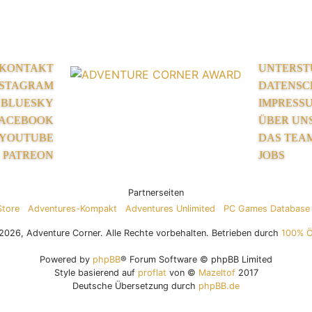
KONTAKT
UNTERST
NSTAGRAM
DATENSC
BLUESKY
IMPRESS
ACEBOOK
ÜBER UN
YOUTUBE
DAS TEA
PATREON
JOBS
Partnerseiten
Store
Adventures-Kompakt
Adventures Unlimited
PC Games Database
026, Adventure Corner. Alle Rechte vorbehalten. Betrieben durch
100% 
Powered by
phpBB
® Forum Software © phpBB Limited
Style basierend auf
proflat
von ©
Mazeltof
2017
Deutsche Übersetzung durch
phpBB.de