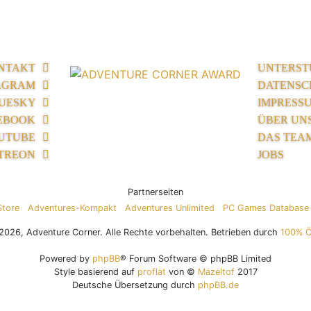
NTAKT
UNTERST
AGRAM
DATENSC
UESKY
IMPRESS
EBOOK
ÜBER UN
UTUBE
DAS TEA
TREON
JOBS
Partnerseiten
Store
Adventures-Kompakt
Adventures Unlimited
PC Games Database
026, Adventure Corner. Alle Rechte vorbehalten. Betrieben durch
100% 
Powered by
phpBB
® Forum Software © phpBB Limited
Style basierend auf
proflat
von ©
Mazeltof
2017
Deutsche Übersetzung durch
phpBB.de