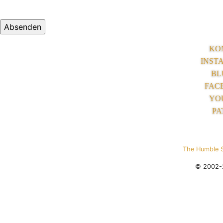
KO
INST
BL
FAC
YO
PA
The Humble 
© 2002-2