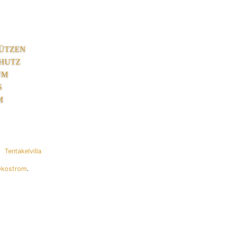
ÜTZEN
HUTZ
UM
S
M
Tentakelvilla
Ökostrom
.