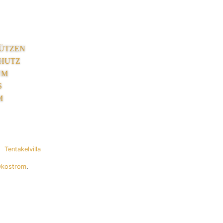
ÜTZEN
HUTZ
UM
S
M
Tentakelvilla
Ökostrom
.