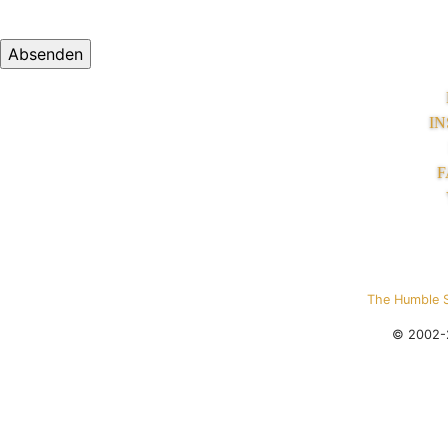
I
F
The Humble 
© 2002-2