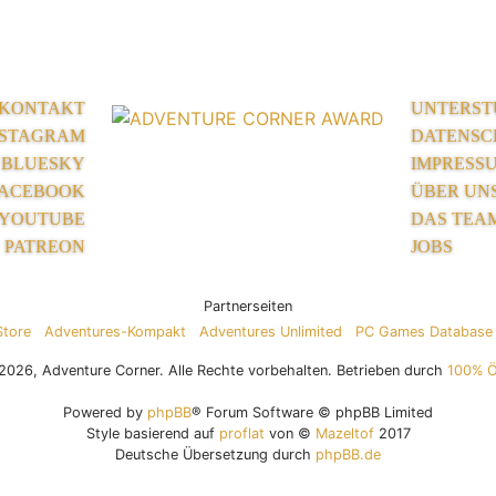
KONTAKT
UNTERST
NSTAGRAM
DATENSC
BLUESKY
IMPRESS
ACEBOOK
ÜBER UN
YOUTUBE
DAS TEA
PATREON
JOBS
Partnerseiten
Store
Adventures-Kompakt
Adventures Unlimited
PC Games Database
026, Adventure Corner. Alle Rechte vorbehalten. Betrieben durch
100% 
Powered by
phpBB
® Forum Software © phpBB Limited
Style basierend auf
proflat
von ©
Mazeltof
2017
Deutsche Übersetzung durch
phpBB.de