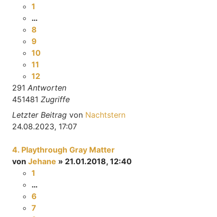
1
…
8
9
10
11
12
291
Antworten
451481
Zugriffe
Letzter Beitrag
von
Nachtstern
24.08.2023, 17:07
4. Playthrough Gray Matter
von
Jehane
» 21.01.2018, 12:40
1
…
6
7