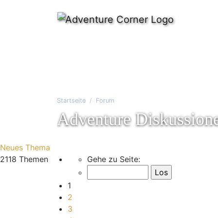
Startseite
Forum
Adventure Diskussion
Neues Thema
Seite
1
von
71
2118 Themen
Gehe zu Seite:
1
2
3