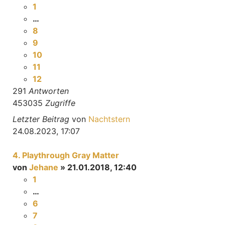
1
…
8
9
10
11
12
291
Antworten
453035
Zugriffe
Letzter Beitrag
von
Nachtstern
24.08.2023, 17:07
4. Playthrough Gray Matter
von
Jehane
» 21.01.2018, 12:40
1
…
6
7