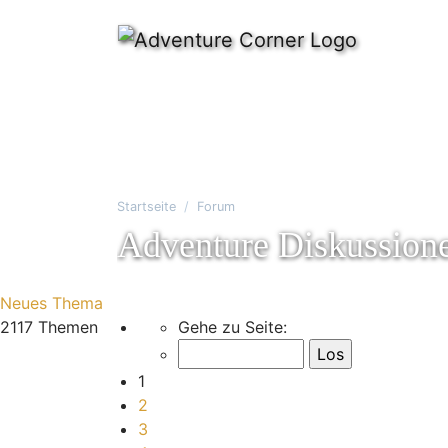
Startseite
Forum
Adventure Diskussion
Neues Thema
Seite
1
von
71
2117 Themen
Gehe zu Seite:
1
2
3