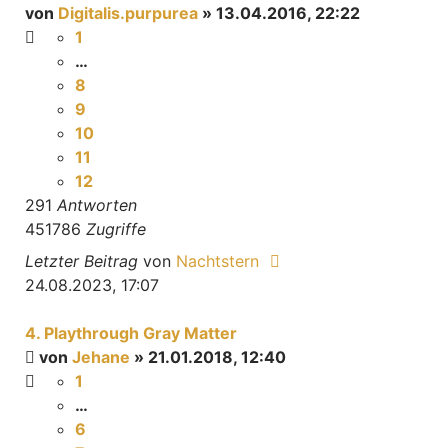
von
Digitalis.purpurea
» 13.04.2016, 22:22
1
…
8
9
10
11
12
291
Antworten
451786
Zugriffe
Letzter Beitrag
von
Nachtstern
24.08.2023, 17:07
4. Playthrough Gray Matter
von
Jehane
» 21.01.2018, 12:40
1
…
6