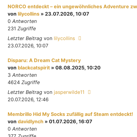
NORCO entdeckt – ein ungewöhnliches Adventure zwis
von
lilycollins
» 23.07.2026, 10:07
0
Antworten
231
Zugriffe
Letzter Beitrag
von
lilycollins
23.07.2026, 10:07
Disparu: A Dream Cat Mystery
von
blackcatspirit
» 08.08.2025, 10:20
3
Antworten
4624
Zugriffe
Letzter Beitrag
von
jasperwilde11
20.07.2026, 12:46
Membrillo Hid My Socks zufällig auf Steam entdeckt!
von
davidlynch
» 01.07.2026, 16:07
0
Antworten
377
Zugriffe