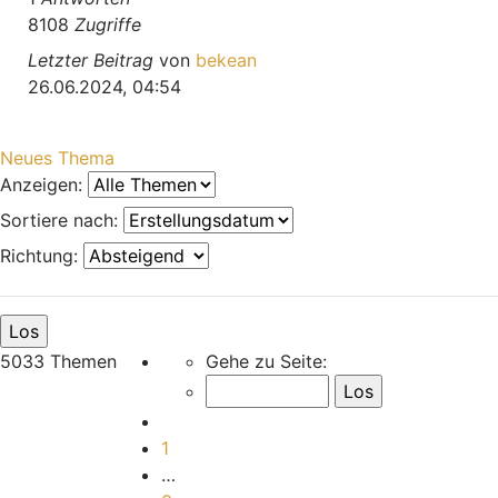
8108
Zugriffe
Letzter Beitrag
von
bekean
26.06.2024, 04:54
Neues Thema
Anzeigen:
Sortiere nach:
Richtung:
Seite
5
von
168
5033 Themen
Gehe zu Seite:
Vorherige
1
…