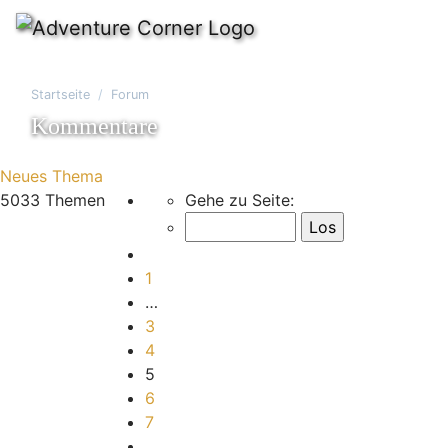
Startseite
Forum
Kommentare
Neues Thema
Seite
5
von
168
5033 Themen
Gehe zu Seite:
Vorherige
1
…
3
4
5
6
7
…