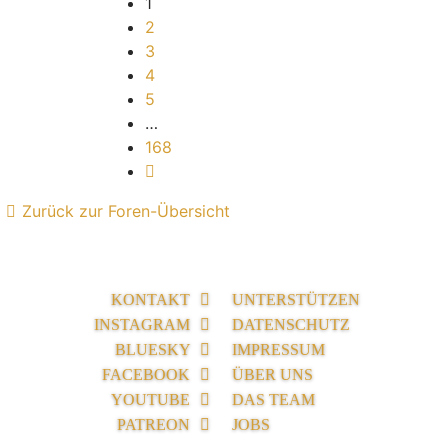
1
2
3
4
5
…
168
Nächste
Zurück zur Foren-Übersicht
KONTAKT
UNTERSTÜTZEN
INSTAGRAM
DATENSCHUTZ
BLUESKY
IMPRESSUM
FACEBOOK
ÜBER UNS
YOUTUBE
DAS TEAM
PATREON
JOBS