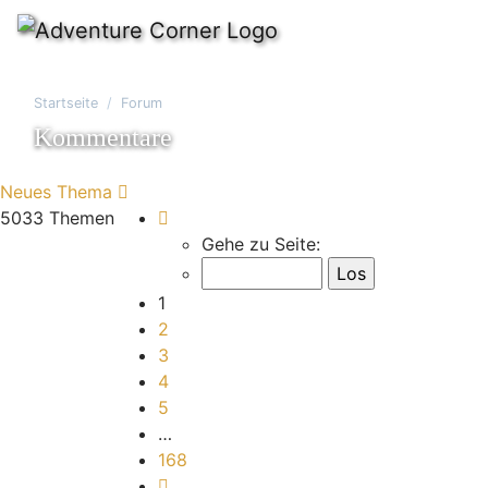
Startseite
Forum
Kommentare
Neues Thema
Seite
1
von
168
5033 Themen
Gehe zu Seite:
1
2
3
4
5
…
168
Nächste