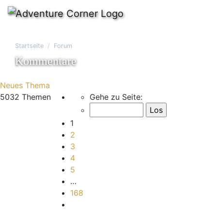
Startseite
Forum
Kommentare
Neues Thema
Seite
1
von
168
5032 Themen
Gehe zu Seite:
1
2
3
4
5
…
168
Nächste