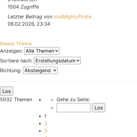
1504
Zugriffe
Letzter Beitrag
von
ImaMightyPirate
06.02.2026, 23:34
Neues Thema
Anzeigen:
Sortiere nach:
Richtung:
Seite
1
von
168
5032 Themen
Gehe zu Seite:
1
2
3