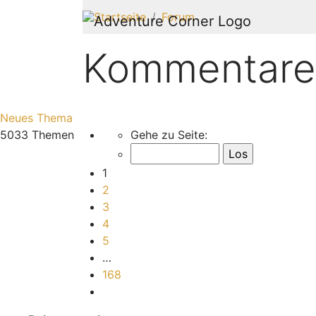
Startseite
Forum
Kommentare
Neues Thema
Seite
1
von
168
5033 Themen
Gehe zu Seite:
1
2
3
4
5
…
168
Nächste