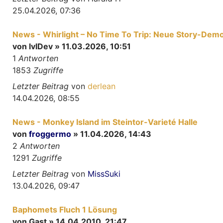
25.04.2026, 07:36
News - Whirlight – No Time To Trip: Neue Story-Demo
von
lvlDev
» 11.03.2026, 10:51
1
Antworten
1853
Zugriffe
Letzter Beitrag
von
derlean
14.04.2026, 08:55
News - Monkey Island im Steintor-Varieté Halle
von
froggermo
» 11.04.2026, 14:43
2
Antworten
1291
Zugriffe
Letzter Beitrag
von
MissSuki
13.04.2026, 09:47
Baphomets Fluch 1 Lösung
von
Gast
» 14.04.2010, 21:47