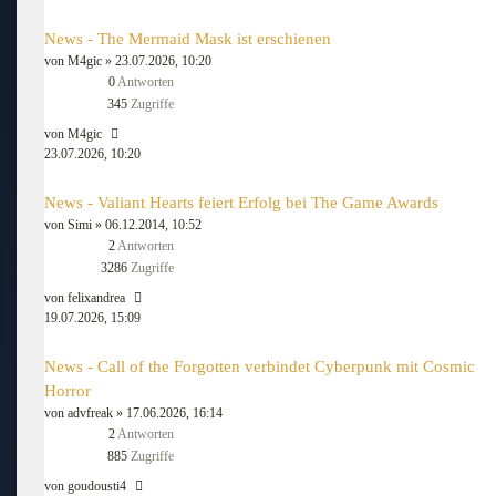
News - The Mermaid Mask ist erschienen
von
M4gic
» 23.07.2026, 10:20
0
Antworten
345
Zugriffe
von
M4gic
23.07.2026, 10:20
News - Valiant Hearts feiert Erfolg bei The Game Awards
von
Simi
» 06.12.2014, 10:52
2
Antworten
3286
Zugriffe
von
felixandrea
19.07.2026, 15:09
News - Call of the Forgotten verbindet Cyberpunk mit Cosmic
Horror
von
advfreak
» 17.06.2026, 16:14
2
Antworten
885
Zugriffe
von
goudousti4