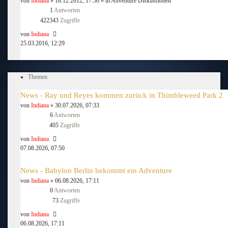
von
Indiana
» 18.12.2012, 17:50 » in
Adventure Diskussionen
1
Antworten
422343
Zugriffe
von
Indiana
25.03.2016, 12:29
Themen
News - Ray und Reyes kommen zurück in Thimbleweed Park 2
von
Indiana
» 30.07.2026, 07:33
6
Antworten
405
Zugriffe
von
Indiana
07.08.2026, 07:50
News - Babylon Berlin bekommt ein Adventure
von
Indiana
» 06.08.2026, 17:11
0
Antworten
73
Zugriffe
von
Indiana
06.08.2026, 17:11