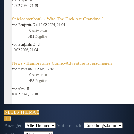
von
M4gic
12.02.2026, 21:49
Spieledatenbank - Who The Fuck Ate Grandma ?
von
Benjamin G
» 10.02.2026, 21:04
0
Antworten
1411
Zugriffe
von
Benjamin G
10.02.2026, 21:04
News - Humorvolles Comic-Adventure ist erschienen
von
z0rn
» 08.02.2026, 17:18
0
Antworten
1488
Zugriffe
von
z0rn
08.02.2026, 17:18
NEUES THEMA
Anzeigen:
Sortiere nach: