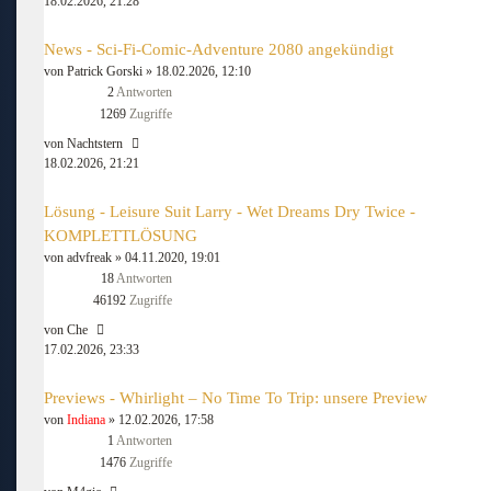
18.02.2026, 21:28
News - Sci-Fi-Comic-Adventure 2080 angekündigt
von
Patrick Gorski
» 18.02.2026, 12:10
2
Antworten
1269
Zugriffe
von
Nachtstern
18.02.2026, 21:21
Lösung - Leisure Suit Larry - Wet Dreams Dry Twice -
KOMPLETTLÖSUNG
von
advfreak
» 04.11.2020, 19:01
18
Antworten
46192
Zugriffe
von
Che
17.02.2026, 23:33
Previews - Whirlight – No Time To Trip: unsere Preview
von
Indiana
» 12.02.2026, 17:58
1
Antworten
1476
Zugriffe