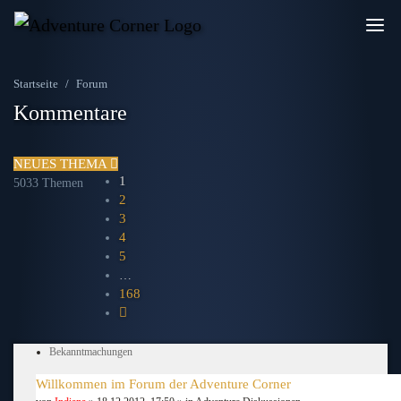
Startseite
Forum
Kommentare
NEUES THEMA
1
5033 Themen
2
3
4
5
…
168
NÄCHSTE
Bekanntmachungen
Willkommen im Forum der Adventure Corner