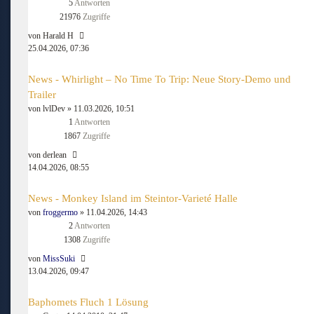
5
Antworten
21976
Zugriffe
von
Harald H
25.04.2026, 07:36
News - Whirlight – No Time To Trip: Neue Story-Demo und
Trailer
von
lvlDev
» 11.03.2026, 10:51
1
Antworten
1867
Zugriffe
von
derlean
14.04.2026, 08:55
News - Monkey Island im Steintor-Varieté Halle
von
froggermo
» 11.04.2026, 14:43
2
Antworten
1308
Zugriffe
von
MissSuki
13.04.2026, 09:47
Baphomets Fluch 1 Lösung