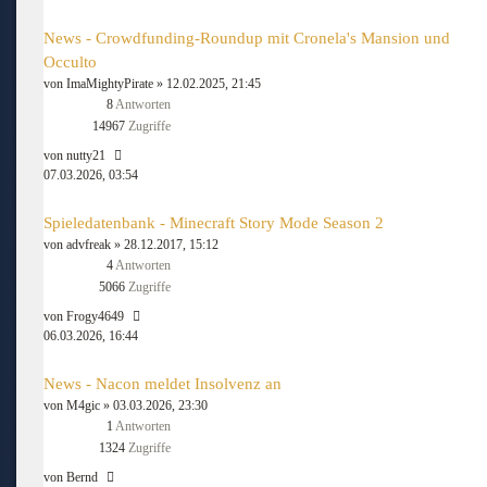
News - Crowdfunding-Roundup mit Cronela's Mansion und
Occulto
von
ImaMightyPirate
» 12.02.2025, 21:45
8
Antworten
14967
Zugriffe
von
nutty21
07.03.2026, 03:54
Spieledatenbank - Minecraft Story Mode Season 2
von
advfreak
» 28.12.2017, 15:12
4
Antworten
5066
Zugriffe
von
Frogy4649
06.03.2026, 16:44
News - Nacon meldet Insolvenz an
von
M4gic
» 03.03.2026, 23:30
1
Antworten
1324
Zugriffe
von
Bernd