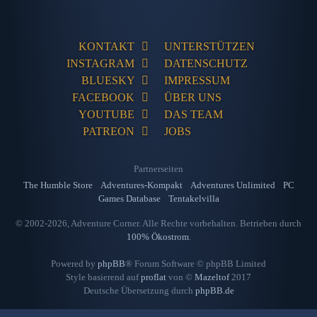
KONTAKT
UNTERSTÜTZEN
INSTAGRAM
DATENSCHUTZ
BLUESKY
IMPRESSUM
FACEBOOK
ÜBER UNS
YOUTUBE
DAS TEAM
PATREON
JOBS
Partnerseiten
The Humble Store
Adventures-Kompakt
Adventures Unlimited
PC
Games Database
Tentakelvilla
© 2002-2026, Adventure Corner. Alle Rechte vorbehalten. Betrieben durch
100% Ökostrom
.
Powered by
phpBB
® Forum Software © phpBB Limited
Style basierend auf
proflat
von ©
Mazeltof
2017
Deutsche Übersetzung durch
phpBB.de