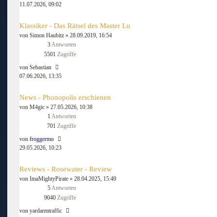
11.07.2026, 09:02
Klassiker - Das Rätsel des Master Lu
von
Simon Haubitz
» 28.09.2019, 16:54
3
Antworten
5501
Zugriffe
von
Sebastian
07.06.2026, 13:35
News - Phonopolis erschienen
von
M4gic
» 27.05.2026, 10:38
1
Antworten
701
Zugriffe
von
froggermo
29.05.2026, 10:23
Reviews - Rosewater - Review
von
ImaMightyPirate
» 28.04.2025, 15:49
5
Antworten
9040
Zugriffe
von
yardarmtraffic