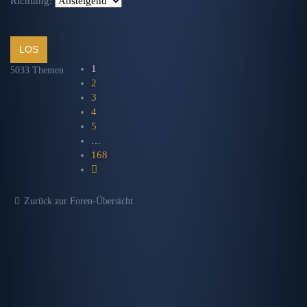
Richtung:
1
5033 Themen
2
3
4
5
…
168
NÄCHSTE
Zurück zur Foren-Übersicht