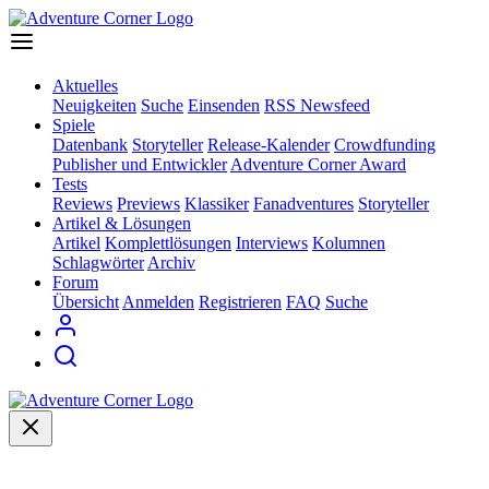
Aktuelles
Neuigkeiten
Suche
Einsenden
RSS Newsfeed
Spiele
Datenbank
Storyteller
Release-Kalender
Crowdfunding
Publisher und Entwickler
Adventure Corner Award
Tests
Reviews
Previews
Klassiker
Fanadventures
Storyteller
Artikel & Lösungen
Artikel
Komplettlösungen
Interviews
Kolumnen
Schlagwörter
Archiv
Forum
Übersicht
Anmelden
Registrieren
FAQ
Suche