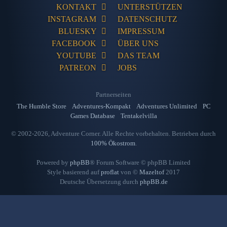
KONTAKT
UNTERSTÜTZEN
INSTAGRAM
DATENSCHUTZ
BLUESKY
IMPRESSUM
FACEBOOK
ÜBER UNS
YOUTUBE
DAS TEAM
PATREON
JOBS
Partnerseiten
The Humble Store
Adventures-Kompakt
Adventures Unlimited
PC
Games Database
Tentakelvilla
© 2002-2026, Adventure Corner. Alle Rechte vorbehalten. Betrieben durch
100% Ökostrom
.
Powered by
phpBB
® Forum Software © phpBB Limited
Style basierend auf
proflat
von ©
Mazeltof
2017
Deutsche Übersetzung durch
phpBB.de