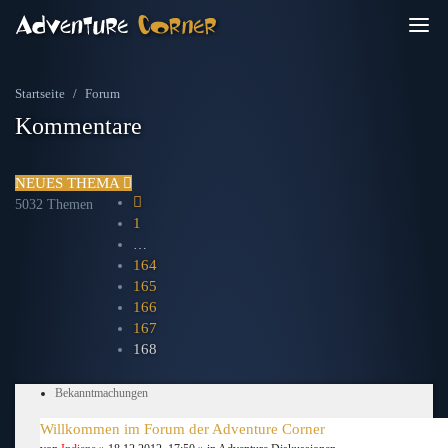
Startseite
Forum
Kommentare
NEUES THEMA
VORHERIGE
5032 Themen
1
…
164
165
166
167
168
Bekanntmachungen
Willkommen im Forum der Adventure Corner