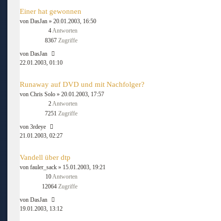
Einer hat gewonnen
von
DasJan
» 20.01.2003, 16:50
4
Antworten
8367
Zugriffe
von
DasJan
22.01.2003, 01:10
Runaway auf DVD und mit Nachfolger?
von
Chris Solo
» 20.01.2003, 17:57
2
Antworten
7251
Zugriffe
von
3rdeye
21.01.2003, 02:27
Vandell über dtp
von
fauler_sack
» 15.01.2003, 19:21
10
Antworten
12064
Zugriffe
von
DasJan
19.01.2003, 13:12