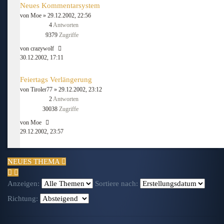
Neues Kommentarsystem
von
Moe
» 29.12.2002, 22:56
4
Antworten
9379
Zugriffe
von
crazywolf
30.12.2002, 17:11
Feiertags Verlängerung
von
Tiroler77
» 29.12.2002, 23:12
2
Antworten
30038
Zugriffe
von
Moe
29.12.2002, 23:57
NEUES THEMA
Anzeigen:
Sortiere nach:
Richtung: