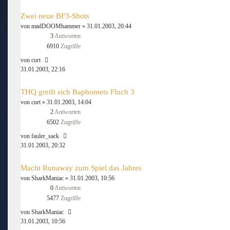
Zwei neue BF3-Shots
von
madDOOMhammer
» 31.01.2003, 20:44
3
Antworten
6910
Zugriffe
von
curt
31.01.2003, 22:16
THQ greift sich Baphomets Fluch 3
von
curt
» 31.01.2003, 14:04
2
Antworten
6502
Zugriffe
von
fauler_sack
31.01.2003, 20:32
Macht Runaway zum Spiel das Jahres
von
SharkManiac
» 31.01.2003, 10:56
0
Antworten
5477
Zugriffe
von
SharkManiac
31.01.2003, 10:56