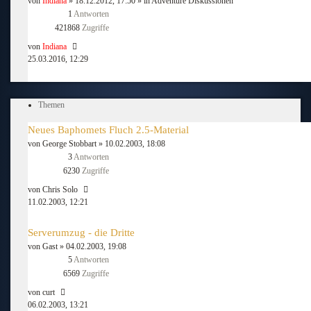
von
Indiana
» 18.12.2012, 17:50 » in
Adventure Diskussionen
1
Antworten
421868
Zugriffe
von
Indiana
25.03.2016, 12:29
Themen
Neues Baphomets Fluch 2.5-Material
von
George Stobbart
» 10.02.2003, 18:08
3
Antworten
6230
Zugriffe
von
Chris Solo
11.02.2003, 12:21
Serverumzug - die Dritte
von
Gast
» 04.02.2003, 19:08
5
Antworten
6569
Zugriffe
von
curt
06.02.2003, 13:21