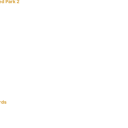
d Park 2
rds