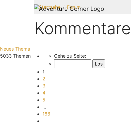
Startseite
Forum
Kommentare
Neues Thema
Seite
1
von
168
5033 Themen
Gehe zu Seite:
1
2
3
4
5
…
168
Nächste