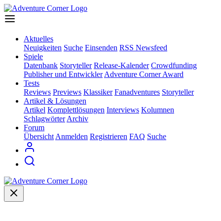
Aktuelles
Neuigkeiten
Suche
Einsenden
RSS Newsfeed
Spiele
Datenbank
Storyteller
Release-Kalender
Crowdfunding
Publisher und Entwickler
Adventure Corner Award
Tests
Reviews
Previews
Klassiker
Fanadventures
Storyteller
Artikel & Lösungen
Artikel
Komplettlösungen
Interviews
Kolumnen
Schlagwörter
Archiv
Forum
Übersicht
Anmelden
Registrieren
FAQ
Suche