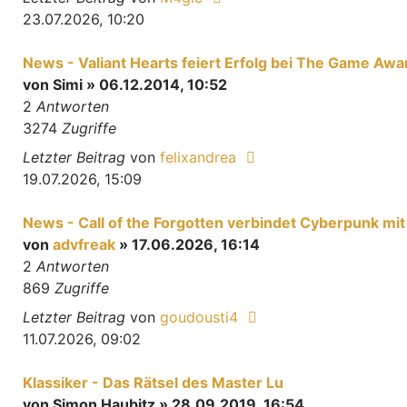
23.07.2026, 10:20
News - Valiant Hearts feiert Erfolg bei The Game Awa
von
Simi
» 06.12.2014, 10:52
2
Antworten
3274
Zugriffe
Letzter Beitrag
von
felixandrea
19.07.2026, 15:09
News - Call of the Forgotten verbindet Cyberpunk mi
von
advfreak
» 17.06.2026, 16:14
2
Antworten
869
Zugriffe
Letzter Beitrag
von
goudousti4
11.07.2026, 09:02
Klassiker - Das Rätsel des Master Lu
von
Simon Haubitz
» 28.09.2019, 16:54