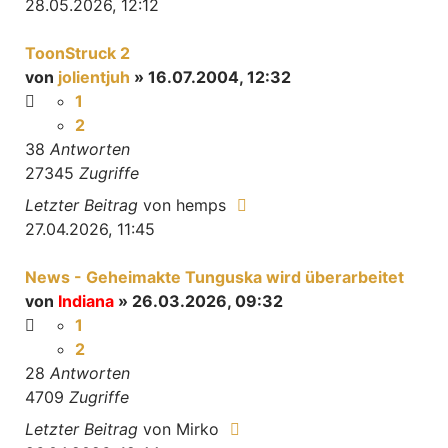
28.05.2026, 12:12
ToonStruck 2
von
jolientjuh
» 16.07.2004, 12:32
1
2
38
Antworten
27345
Zugriffe
Letzter Beitrag
von
hemps
27.04.2026, 11:45
News - Geheimakte Tunguska wird überarbeitet
von
Indiana
» 26.03.2026, 09:32
1
2
28
Antworten
4709
Zugriffe
Letzter Beitrag
von
Mirko