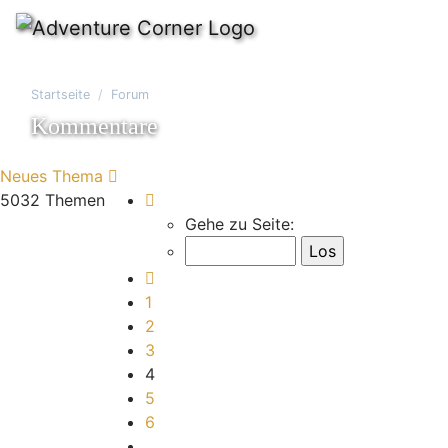
Startseite
Forum
Kommentare
Neues Thema
Seite
4
von
168
5032 Themen
Gehe zu Seite:
Vorherige
1
2
3
4
5
6
…