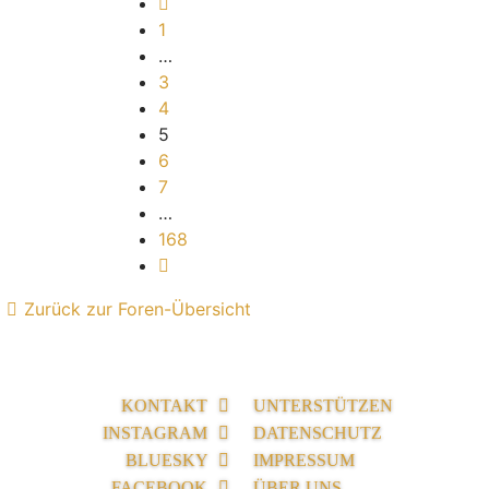
Vorherige
1
…
3
4
5
6
7
…
168
Nächste
Zurück zur Foren-Übersicht
KONTAKT
UNTERSTÜTZEN
INSTAGRAM
DATENSCHUTZ
BLUESKY
IMPRESSUM
FACEBOOK
ÜBER UNS