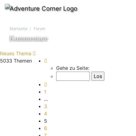
Startseite
Forum
Kommentare
Neues Thema
Seite
5
von
168
5033 Themen
Gehe zu Seite:
Vorherige
1
…
3
4
5
6
7