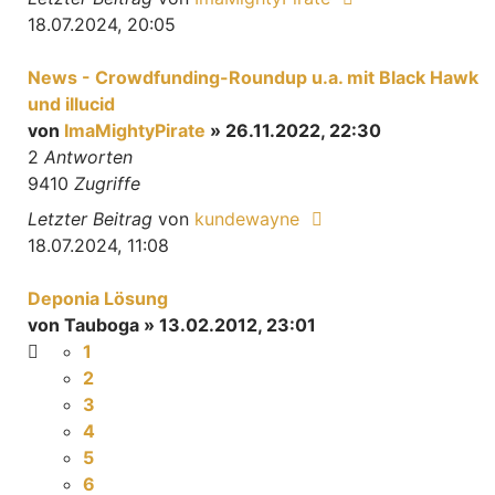
18.07.2024, 20:05
News - Crowdfunding-Roundup u.a. mit Black Hawk
und illucid
von
ImaMightyPirate
» 26.11.2022, 22:30
2
Antworten
9410
Zugriffe
Letzter Beitrag
von
kundewayne
18.07.2024, 11:08
Deponia Lösung
von
Tauboga
» 13.02.2012, 23:01
1
2
3
4
5
6