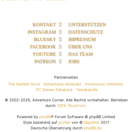
KONTAKT
UNTERSTÜTZEN
INSTAGRAM
DATENSCHUTZ
BLUESKY
IMPRESSUM
FACEBOOK
ÜBER UNS
YOUTUBE
DAS TEAM
PATREON
JOBS
Partnerseiten
The Humble Store
Adventures-Kompakt
Adventures Unlimited
PC Games Database
Tentakelvilla
© 2002-2026, Adventure Corner. Alle Rechte vorbehalten. Betrieben
durch
100% Ökostrom
.
Powered by
phpBB
® Forum Software © phpBB Limited
Style basierend auf
proflat
von ©
Mazeltof
2017
Deutsche Übersetzung durch
phpBB.de