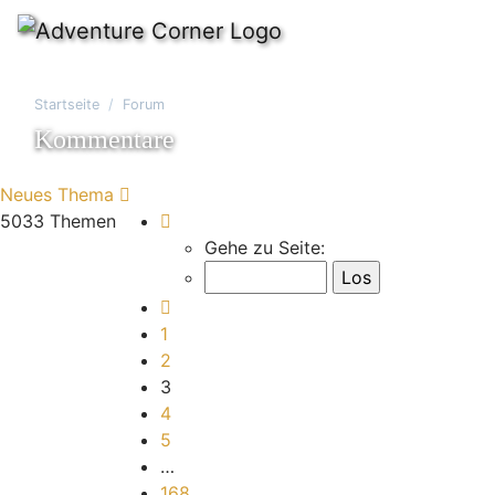
Startseite
Forum
Kommentare
Neues Thema
Seite
3
von
168
5033 Themen
Gehe zu Seite:
Vorherige
1
2
3
4
5
…
168