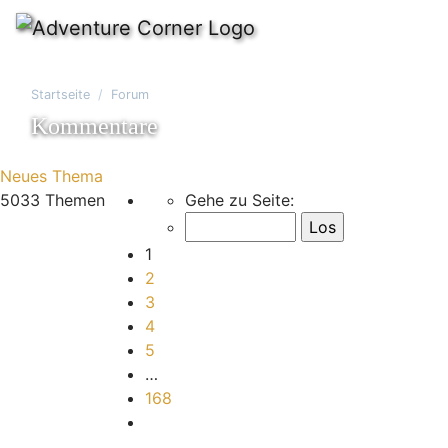
Startseite
Forum
Kommentare
Neues Thema
Seite
1
von
168
5033 Themen
Gehe zu Seite:
1
2
3
4
5
…
168
Nächste