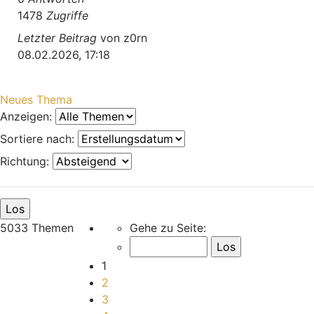
1478
Zugriffe
Letzter Beitrag
von
z0rn
08.02.2026, 17:18
Neues Thema
Anzeigen:
Sortiere nach:
Richtung:
Seite
1
von
168
5033 Themen
Gehe zu Seite:
1
2
3