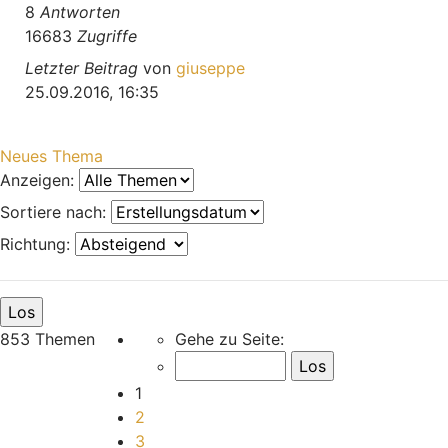
8
Antworten
16683
Zugriffe
Letzter Beitrag
von
giuseppe
25.09.2016, 16:35
Neues Thema
Anzeigen:
Sortiere nach:
Richtung:
Seite
1
von
29
853 Themen
Gehe zu Seite:
1
2
3