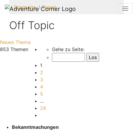
Startseite
Forum
Off Topic
Neues Thema
Seite
1
von
29
853 Themen
Gehe zu Seite:
1
2
3
4
5
…
29
Nächste
Bekanntmachungen