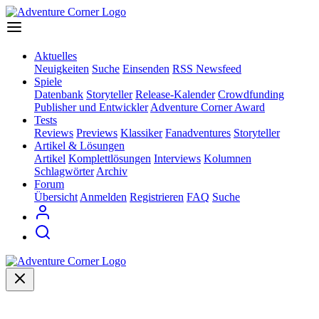
Aktuelles
Neuigkeiten
Suche
Einsenden
RSS Newsfeed
Spiele
Datenbank
Storyteller
Release-Kalender
Crowdfunding
Publisher und Entwickler
Adventure Corner Award
Tests
Reviews
Previews
Klassiker
Fanadventures
Storyteller
Artikel & Lösungen
Artikel
Komplettlösungen
Interviews
Kolumnen
Schlagwörter
Archiv
Forum
Übersicht
Anmelden
Registrieren
FAQ
Suche