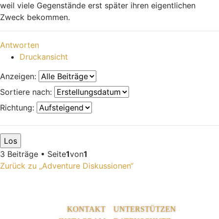
weil viele Gegenstände erst später ihren eigentlichen
Zweck bekommen.
Nach oben
Antworten
Druckansicht
Anzeigen:
Sortiere nach:
Richtung:
3 Beiträge • Seite
1
von
1
Zurück zu „Adventure Diskussionen“
KONTAKT
UNTERSTÜTZEN