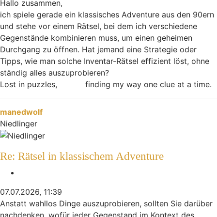
Hallo zusammen,
ich spiele gerade ein klassisches Adventure aus den 90ern
und stehe vor einem Rätsel, bei dem ich verschiedene
Gegenstände kombinieren muss, um einen geheimen
Durchgang zu öffnen. Hat jemand eine Strategie oder
Tipps, wie man solche Inventar-Rätsel effizient löst, ohne
ständig alles auszuprobieren?
Lost in puzzles,
finding my way one clue at a time.
Smash Karts Game
Nach oben
manedwolf
Niedlinger
Re: Rätsel in klassischem Adventure
Zitieren
07.07.2026, 11:39
Anstatt wahllos Dinge auszuprobieren, sollten Sie darüber
nachdenken, wofür jeder Gegenstand im Kontext des