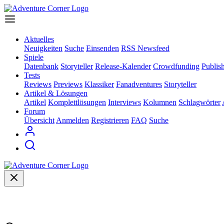
Aktuelles
Neuigkeiten
Suche
Einsenden
RSS Newsfeed
Spiele
Datenbank
Storyteller
Release-Kalender
Crowdfunding
Publis
Tests
Reviews
Previews
Klassiker
Fanadventures
Storyteller
Artikel & Lösungen
Artikel
Komplettlösungen
Interviews
Kolumnen
Schlagwörter
Forum
Übersicht
Anmelden
Registrieren
FAQ
Suche