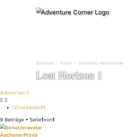
Startseite
Forum
Community Rezensionen
Lost Horizon 1
Antworten
Druckansicht
9 Beiträge • Seite
1
von
1
AachenerPrinte