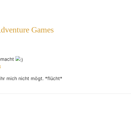
Adventure Games
gemacht
3
ihr mich nicht mögt. *flücht*