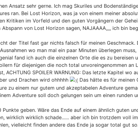
hen Ansatz sehr gerne. Ich mag Skuriles und Bodenständige
res ran. Bei Lost Horizon, was ja von einem meiner absolu
ten Kritiken im Vorfeld und den guten Vorgängern der Gehei
Abspann von Lost Horizon sagen, NAJAAAA,,,, ich bin bege
acht der Titel fast gar nichts falsch für meinen Geschmack.
 Ausnahmen wo man mal ein paar Minuten überlegen muss, wa
genial fand ich auch die einzelnen Orte die es zu bereisen u
Spoilern für diejenigen die noch total unvoreingenommen an
be ist, ACHTUNG SPOILER WARNUNG: Das letzte Kapitel wo a
auber und Drachen wird ohhhhh
Das hätte es für meinen 
ure zu einem nur gutem und akzeptabelen Adventure gemacht
einem Adventure soll doch gelungen sein um einen runden u
 Punkte geben. Wäre das Ende auf einem ähnlich guten und
wirklich wirklich schade...... aber ich bin trotzdem voll
en, vielleicht finden andere das Ende ja sogar total gut s