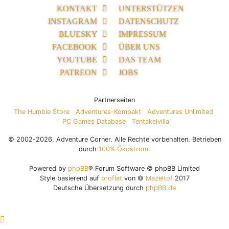
KONTAKT
UNTERSTÜTZEN
INSTAGRAM
DATENSCHUTZ
BLUESKY
IMPRESSUM
FACEBOOK
ÜBER UNS
YOUTUBE
DAS TEAM
PATREON
JOBS
Partnerseiten
The Humble Store
Adventures-Kompakt
Adventures Unlimited
PC Games Database
Tentakelvilla
© 2002-2026, Adventure Corner. Alle Rechte vorbehalten. Betrieben
durch
100% Ökostrom
.
Powered by
phpBB
® Forum Software © phpBB Limited
Style basierend auf
proflat
von ©
Mazeltof
2017
Deutsche Übersetzung durch
phpBB.de