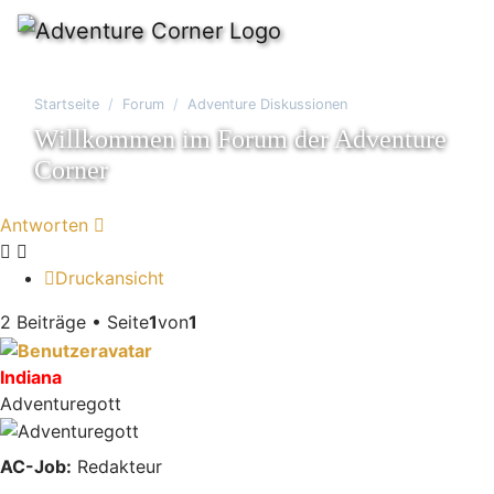
Startseite
Forum
Adventure Diskussionen
Willkommen im Forum der Adventure
Corner
Antworten
Druckansicht
2 Beiträge • Seite
1
von
1
Indiana
Adventuregott
AC-Job:
Redakteur