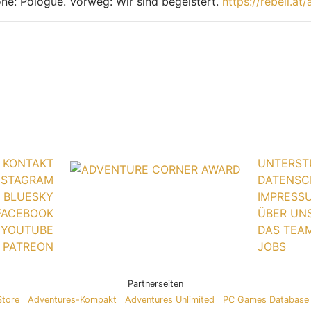
ne: Pologue. Vorweg: Wir sind begeistert.
https://rebell.at
KONTAKT
UNTERST
NSTAGRAM
DATENSC
BLUESKY
IMPRESS
FACEBOOK
ÜBER UN
YOUTUBE
DAS TEA
PATREON
JOBS
Partnerseiten
Store
Adventures-Kompakt
Adventures Unlimited
PC Games Database