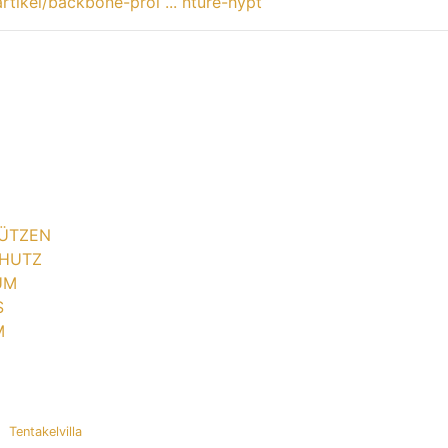
/artikel/backbone-prol ... nture-hypt
ÜTZEN
HUTZ
UM
S
M
Tentakelvilla