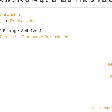
Wie letzte woche versprochen, hier unser Talk über Backbo
Nach oben
Antworten
Druckansicht
1 Beitrag • Seite
1
von
1
Zurück zu „Community Rezensionen“
I
The Humble 