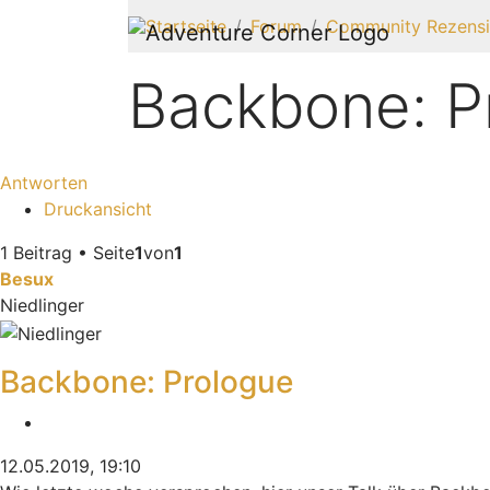
Startseite
Forum
Community Rezens
Backbone: P
Antworten
Druckansicht
1 Beitrag • Seite
1
von
1
Besux
Niedlinger
Backbone: Prologue
Zitieren
12.05.2019, 19:10