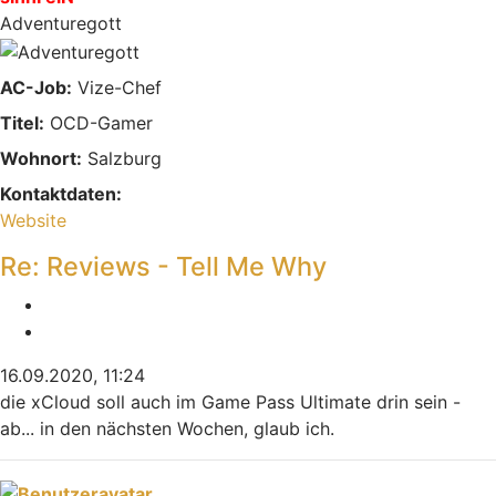
Adventuregott
AC-Job:
Vize-Chef
Titel:
OCD-Gamer
Wohnort:
Salzburg
Kontaktdaten:
Kontaktdaten von sinnFeiN
Website
Re: Reviews - Tell Me Why
Melden
Zitieren
16.09.2020, 11:24
die xCloud soll auch im Game Pass Ultimate drin sein -
ab... in den nächsten Wochen, glaub ich.
Nach oben