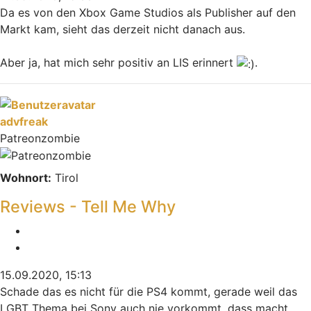
Da es von den Xbox Game Studios als Publisher auf den
Markt kam, sieht das derzeit nicht danach aus.
Aber ja, hat mich sehr positiv an LIS erinnert
.
Nach oben
advfreak
Patreonzombie
Wohnort:
Tirol
Reviews - Tell Me Why
Melden
Zitieren
15.09.2020, 15:13
Schade das es nicht für die PS4 kommt, gerade weil das
LGBT Thema bei Sony auch nie vorkommt, dass macht