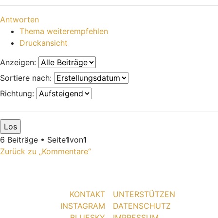
Nach oben
Antworten
Thema weiterempfehlen
Druckansicht
Anzeigen:
Sortiere nach:
Richtung:
6 Beiträge • Seite
1
von
1
Zurück zu „Kommentare“
KONTAKT
UNTERSTÜTZEN
INSTAGRAM
DATENSCHUTZ
BLUESKY
IMPRESSUM