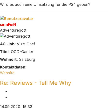
Wird es auch eine Umsetzung für die PS4 geben?
Nach oben
sinnFeiN
Adventuregott
AC-Job:
Vize-Chef
Titel:
OCD-Gamer
Wohnort:
Salzburg
Kontaktdaten:
Kontaktdaten von sinnFeiN
Website
Re: Reviews - Tell Me Why
Melden
Zitieren
14.09.2020, 15:33