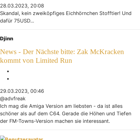
28.03.2023, 20:08
Skandal, kein zweiköpfiges Eichhörnchen Stofftier! Und
dafür 75USD...
Nach oben
Djinn
News - Der Nächste bitte: Zak McKracken
kommt von Limited Run
Melden
Zitieren
29.03.2023, 00:46
@advfreak
Ich mag die Amiga Version am liebsten - da ist alles
schöner als auf dem C64. Gerade die Höhen und Tiefen
der FM-Towns-Version machen sie interessant.
Nach oben