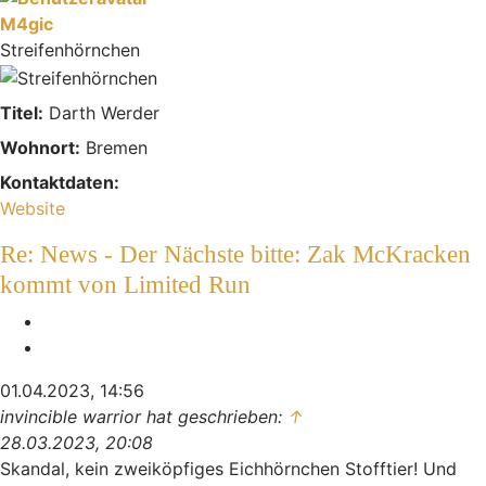
M4gic
Streifenhörnchen
Titel:
Darth Werder
Wohnort:
Bremen
Kontaktdaten:
Kontaktdaten von M4gic
Website
Re: News - Der Nächste bitte: Zak McKracken
kommt von Limited Run
Melden
Zitieren
01.04.2023, 14:56
invincible warrior hat geschrieben:
↑
28.03.2023, 20:08
Skandal, kein zweiköpfiges Eichhörnchen Stofftier! Und