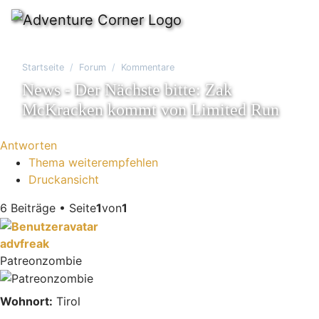
Startseite
Forum
Kommentare
News - Der Nächste bitte: Zak
McKracken kommt von Limited Run
Antworten
Thema weiterempfehlen
Druckansicht
6 Beiträge • Seite
1
von
1
advfreak
Patreonzombie
Wohnort:
Tirol