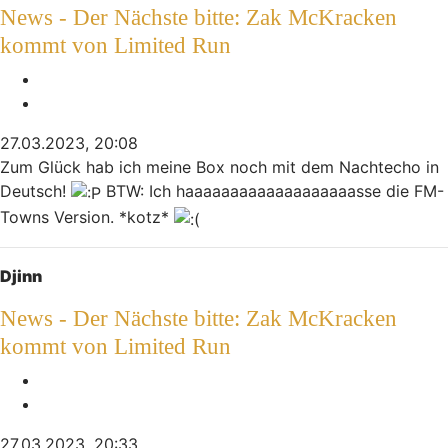
News - Der Nächste bitte: Zak McKracken
kommt von Limited Run
Melden
Zitieren
27.03.2023, 20:08
Zum Glück hab ich meine Box noch mit dem Nachtecho in
Deutsch!
BTW: Ich haaaaaaaaaaaaaaaaaaasse die FM-
Towns Version. *kotz*
Nach oben
Djinn
News - Der Nächste bitte: Zak McKracken
kommt von Limited Run
Melden
Zitieren
27.03.2023, 20:33