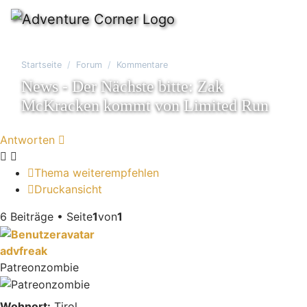
Startseite
Forum
Kommentare
News - Der Nächste bitte: Zak
McKracken kommt von Limited Run
Antworten
Thema weiterempfehlen
Druckansicht
6 Beiträge • Seite
1
von
1
advfreak
Patreonzombie
Wohnort:
Tirol