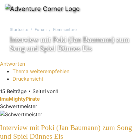
Startseite
Forum
Kommentare
Interview mit Poki (Jan Baumann) zum
Song und Spiel Dünnes Eis
Antworten
Thema weiterempfehlen
Druckansicht
15 Beiträge • Seite
1
von
1
ImaMightyPirate
Schwertmeister
Interview mit Poki (Jan Baumann) zum Song
und Spiel Dünnes Eis