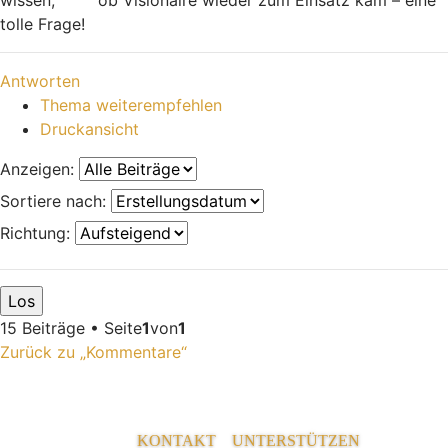
Football Bros
tolle Frage!
Nach oben
Antworten
Thema weiterempfehlen
Druckansicht
Anzeigen:
Sortiere nach:
Richtung:
15 Beiträge • Seite
1
von
1
Zurück zu „Kommentare“
KONTAKT
UNTERSTÜTZEN