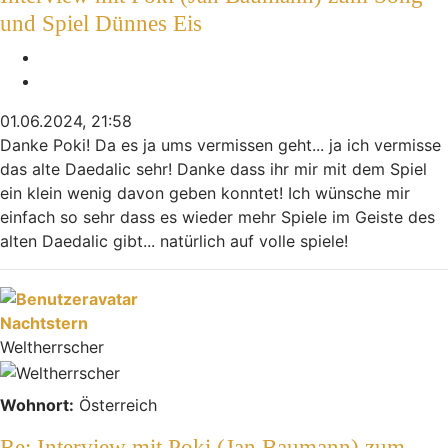
und Spiel Dünnes Eis
Melden
Zitieren
01.06.2024, 21:58
Danke Poki! Da es ja ums vermissen geht... ja ich vermisse
das alte Daedalic sehr! Danke dass ihr mir mit dem Spiel
ein klein wenig davon geben konntet! Ich wünsche mir
einfach so sehr dass es wieder mehr Spiele im Geiste des
alten Daedalic gibt... natürlich auf volle spiele!
Nach oben
Nachtstern
Weltherrscher
Wohnort:
Österreich
Re: Interview mit Poki (Jan Baumann) zum