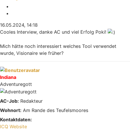
Melden
Zitieren
16.05.2024, 14:18
Cooles Interview, danke AC und viel Erfolg Poki!
Mich hätte noch interessiert welches Tool verwendet
wurde, Visionaire wie früher?
Nach oben
Indiana
Adventuregott
AC-Job:
Redakteur
Wohnort:
Am Rande des Teufelsmoores
Kontaktdaten:
Kontaktdaten von Indiana
ICQ
Website