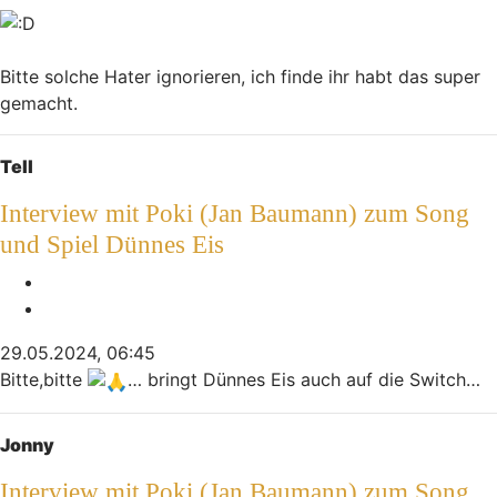
Bitte solche Hater ignorieren, ich finde ihr habt das super
gemacht.
Nach oben
Tell
Interview mit Poki (Jan Baumann) zum Song
und Spiel Dünnes Eis
Melden
Zitieren
29.05.2024, 06:45
Bitte,bitte
… bringt Dünnes Eis auch auf die Switch…
Nach oben
Jonny
Interview mit Poki (Jan Baumann) zum Song