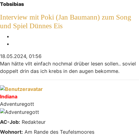
Tobsibias
Interview mit Poki (Jan Baumann) zum Song
und Spiel Dünnes Eis
Melden
Zitieren
18.05.2024, 01:56
Man hätte vllt einfach nochmal drüber lesen sollen.. soviel
doppelt drin das ich krebs in den augen bekomme.
Nach oben
Indiana
Adventuregott
AC-Job:
Redakteur
Wohnort:
Am Rande des Teufelsmoores