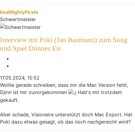
Nach oben
ImaMightyPirate
Schwertmeister
Interview mit Poki (Jan Baumann) zum Song
und Spiel Dünnes Eis
Melden
Zitieren
17.05.2024, 15:52
Wollte gerade schreiben, dass mir die Mac Version fehlt,
Djinn ist mir zuvorgekommen
Hab's mir trotzdem
gekauft.
Aber schade, Visionaire unterstützt doch Mac Export. Hat
Poki dazu etwas gesagt, ob das noch nachgereicht wird?
Nach oben