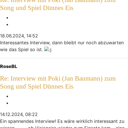
Song und Spiel Dünnes Eis
Melden
Zitieren
18.06.2024, 14:52
Interessantes Interview, dann bleibt nur noch abzuwarten
wie das Spiel so ist.
Nach oben
RoseBL
Re: Interview mit Poki (Jan Baumann) zum
Song und Spiel Dünnes Eis
Melden
Zitieren
14.12.2024, 08:22
Ein spannendes Interview! Es wäre wirklich interessant zu
wissen,
ob Visionaire wieder zum Einsatz kam – eine