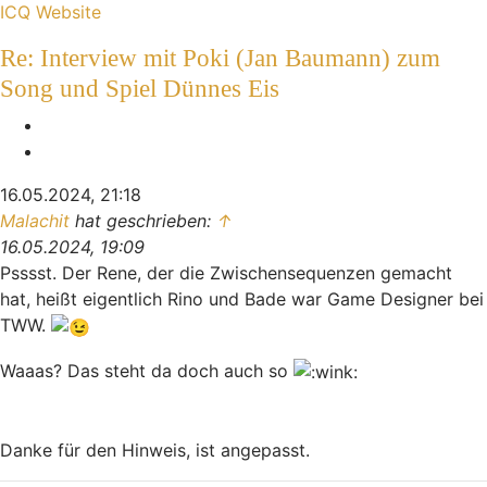
Kontaktdaten von Indiana
ICQ
Website
Re: Interview mit Poki (Jan Baumann) zum
Song und Spiel Dünnes Eis
Melden
Zitieren
16.05.2024, 21:18
Malachit
hat geschrieben:
↑
16.05.2024, 19:09
Psssst. Der Rene, der die Zwischensequenzen gemacht
hat, heißt eigentlich Rino und Bade war Game Designer bei
TWW.
Waaas? Das steht da doch auch so
Danke für den Hinweis, ist angepasst.
Nach oben