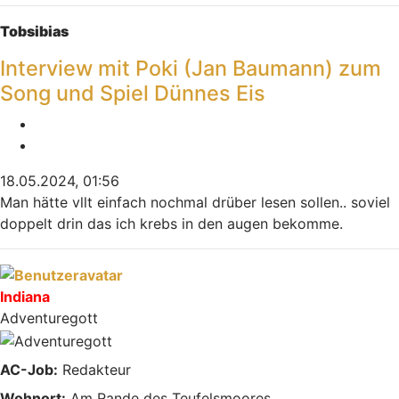
Nach oben
Tobsibias
Interview mit Poki (Jan Baumann) zum
Song und Spiel Dünnes Eis
Melden
Zitieren
18.05.2024, 01:56
Man hätte vllt einfach nochmal drüber lesen sollen.. soviel
doppelt drin das ich krebs in den augen bekomme.
Nach oben
Indiana
Adventuregott
AC-Job:
Redakteur
Wohnort:
Am Rande des Teufelsmoores