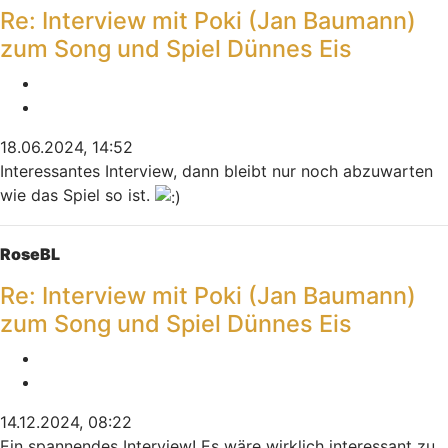
Re: Interview mit Poki (Jan Baumann)
zum Song und Spiel Dünnes Eis
Melden
Zitieren
18.06.2024, 14:52
Interessantes Interview, dann bleibt nur noch abzuwarten
wie das Spiel so ist.
Nach oben
RoseBL
Re: Interview mit Poki (Jan Baumann)
zum Song und Spiel Dünnes Eis
Melden
Zitieren
14.12.2024, 08:22
Ein spannendes Interview! Es wäre wirklich interessant zu