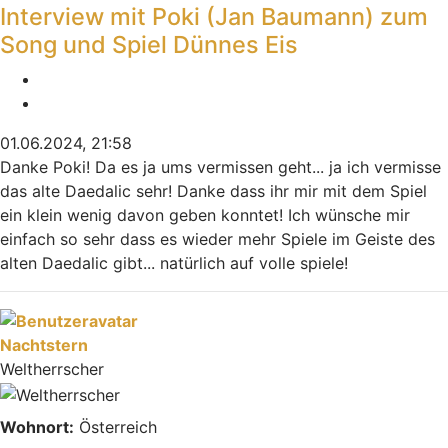
Interview mit Poki (Jan Baumann) zum
Song und Spiel Dünnes Eis
Melden
Zitieren
01.06.2024, 21:58
Danke Poki! Da es ja ums vermissen geht... ja ich vermisse
das alte Daedalic sehr! Danke dass ihr mir mit dem Spiel
ein klein wenig davon geben konntet! Ich wünsche mir
einfach so sehr dass es wieder mehr Spiele im Geiste des
alten Daedalic gibt... natürlich auf volle spiele!
Nach oben
Nachtstern
Weltherrscher
Wohnort:
Österreich