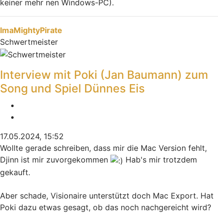
keiner mehr nen Windows-PC).
Nach oben
ImaMightyPirate
Schwertmeister
Interview mit Poki (Jan Baumann) zum
Song und Spiel Dünnes Eis
Melden
Zitieren
17.05.2024, 15:52
Wollte gerade schreiben, dass mir die Mac Version fehlt,
Djinn ist mir zuvorgekommen
Hab's mir trotzdem
gekauft.
Aber schade, Visionaire unterstützt doch Mac Export. Hat
Poki dazu etwas gesagt, ob das noch nachgereicht wird?