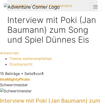
Startseite
Forum
Kommentare
Interview mit Poki (Jan
Baumann) zum Song
und Spiel Dünnes Eis
Antworten
Thema weiterempfehlen
Druckansicht
15 Beiträge • Seite
1
von
1
ImaMightyPirate
Schwertmeister
Interview mit Poki (Jan Baumann) zum