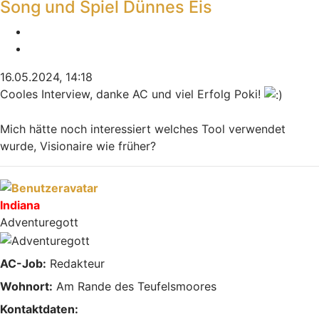
Song und Spiel Dünnes Eis
Melden
Zitieren
16.05.2024, 14:18
Cooles Interview, danke AC und viel Erfolg Poki!
Mich hätte noch interessiert welches Tool verwendet
wurde, Visionaire wie früher?
Nach oben
Indiana
Adventuregott
AC-Job:
Redakteur
Wohnort:
Am Rande des Teufelsmoores
Kontaktdaten: