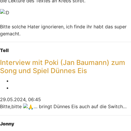
die Lektüre des Textes an Krebs stirbt.
Bitte solche Hater ignorieren, ich finde ihr habt das super
gemacht.
Nach oben
Tell
Interview mit Poki (Jan Baumann) zum
Song und Spiel Dünnes Eis
Melden
Zitieren
29.05.2024, 06:45
Bitte,bitte
… bringt Dünnes Eis auch auf die Switch…
Nach oben
Jonny