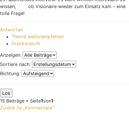
wissen,
ob Visionaire wieder zum Einsatz kam – eine
Football Bros
tolle Frage!
Nach oben
Antworten
Thema weiterempfehlen
Druckansicht
Anzeigen:
Sortiere nach:
Richtung:
15 Beiträge • Seite
1
von
1
Zurück zu „Kommentare“