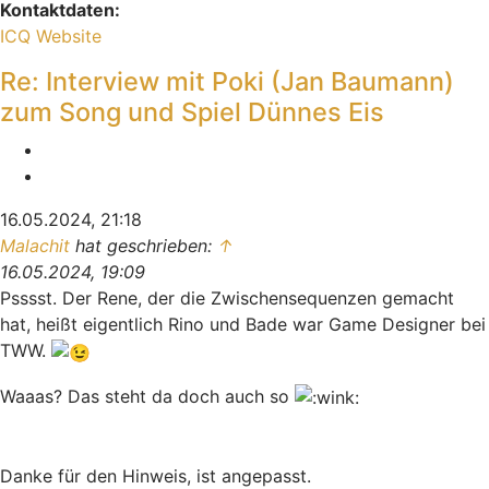
Kontaktdaten:
Kontaktdaten von Indiana
ICQ
Website
Re: Interview mit Poki (Jan Baumann)
zum Song und Spiel Dünnes Eis
Melden
Zitieren
16.05.2024, 21:18
Malachit
hat geschrieben:
↑
16.05.2024, 19:09
Psssst. Der Rene, der die Zwischensequenzen gemacht
hat, heißt eigentlich Rino und Bade war Game Designer bei
TWW.
Waaas? Das steht da doch auch so
Danke für den Hinweis, ist angepasst.