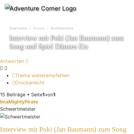
Startseite
Forum
Kommentare
Interview mit Poki (Jan Baumann) zum
Song und Spiel Dünnes Eis
Antworten
Thema weiterempfehlen
Druckansicht
15 Beiträge • Seite
1
von
1
ImaMightyPirate
Schwertmeister
Interview mit Poki (Jan Baumann) zum Song