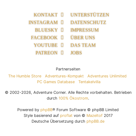
KONTAKT
UNTERSTÜTZEN
INSTAGRAM
DATENSCHUTZ
BLUESKY
IMPRESSUM
FACEBOOK
ÜBER UNS
YOUTUBE
DAS TEAM
PATREON
JOBS
Partnerseiten
The Humble Store
Adventures-Kompakt
Adventures Unlimited
PC Games Database
Tentakelvilla
© 2002-2026, Adventure Corner. Alle Rechte vorbehalten. Betrieben
durch
100% Ökostrom
.
Powered by
phpBB
® Forum Software © phpBB Limited
Style basierend auf
proflat
von ©
Mazeltof
2017
Deutsche Übersetzung durch
phpBB.de