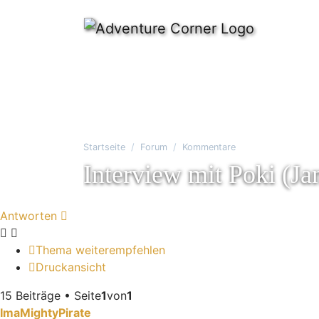
Startseite
Forum
Kommentare
Interview mit Poki (J
Antworten
Thema weiterempfehlen
Druckansicht
15 Beiträge • Seite
1
von
1
ImaMightyPirate