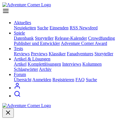
Aktuelles
Neuigkeiten
Suche
Einsenden
RSS Newsfeed
Spiele
Datenbank
Storyteller
Release-Kalender
Crowdfunding
Publisher und Entwickler
Adventure Corner Award
Tests
Reviews
Previews
Klassiker
Fanadventures
Storyteller
Artikel & Lösungen
Artikel
Komplettlösungen
Interviews
Kolumnen
Schlagwörter
Archiv
Forum
Übersicht
Anmelden
Registrieren
FAQ
Suche