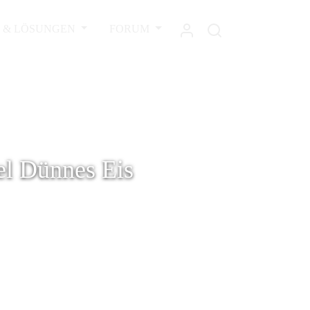
L & LÖSUNGEN
FORUM
el Dünnes Eis