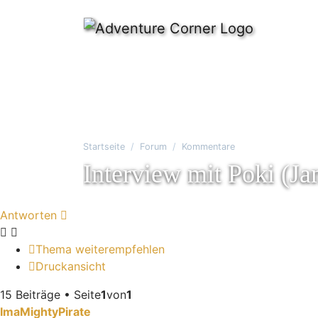
Startseite
Forum
Kommentare
Interview mit Poki (J
Antworten
Thema weiterempfehlen
Druckansicht
15 Beiträge • Seite
1
von
1
ImaMightyPirate