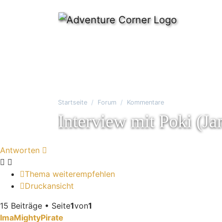
Startseite
Forum
Kommentare
Interview mit Poki (J
Antworten
Thema weiterempfehlen
Druckansicht
15 Beiträge • Seite
1
von
1
ImaMightyPirate