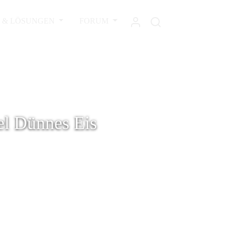
L & LÖSUNGEN
FORUM
el Dünnes Eis