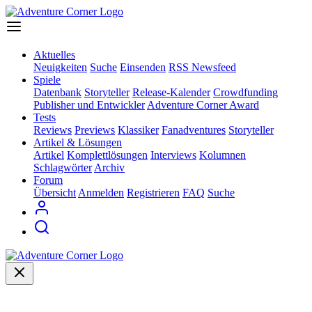
Aktuelles
Neuigkeiten
Suche
Einsenden
RSS Newsfeed
Spiele
Datenbank
Storyteller
Release-Kalender
Crowdfunding
Publisher und Entwickler
Adventure Corner Award
Tests
Reviews
Previews
Klassiker
Fanadventures
Storyteller
Artikel & Lösungen
Artikel
Komplettlösungen
Interviews
Kolumnen
Schlagwörter
Archiv
Forum
Übersicht
Anmelden
Registrieren
FAQ
Suche