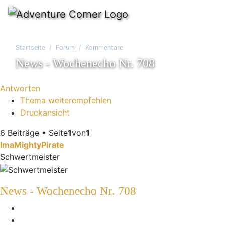
Startseite
Forum
Kommentare
News - Wochenecho Nr. 708
Antworten
Thema weiterempfehlen
Druckansicht
6 Beiträge • Seite
1
von
1
ImaMightyPirate
Schwertmeister
News - Wochenecho Nr. 708
Melden
Zitieren