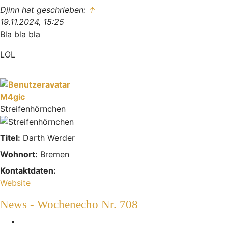
Djinn hat geschrieben:
↑
19.11.2024, 15:25
Bla bla bla
LOL
Nach oben
M4gic
Streifenhörnchen
Titel:
Darth Werder
Wohnort:
Bremen
Kontaktdaten:
Kontaktdaten von M4gic
Website
News - Wochenecho Nr. 708
Melden