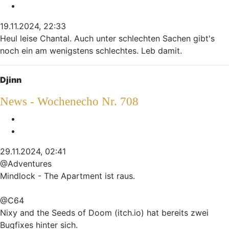
Zitieren
19.11.2024, 22:33
Heul leise Chantal. Auch unter schlechten Sachen gibt's
noch ein am wenigstens schlechtes. Leb damit.
Nach oben
Djinn
News - Wochenecho Nr. 708
Melden
Zitieren
29.11.2024, 02:41
@Adventures
Mindlock - The Apartment ist raus.
@C64
Nixy and the Seeds of Doom (itch.io) hat bereits zwei
Bugfixes hinter sich.