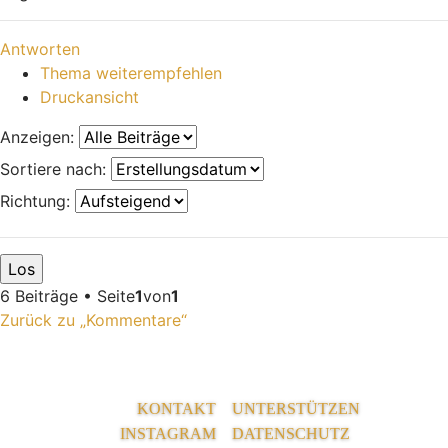
Nach oben
Antworten
Thema weiterempfehlen
Druckansicht
Anzeigen:
Sortiere nach:
Richtung:
6 Beiträge • Seite
1
von
1
Zurück zu „Kommentare“
KONTAKT
UNTERSTÜTZEN
INSTAGRAM
DATENSCHUTZ