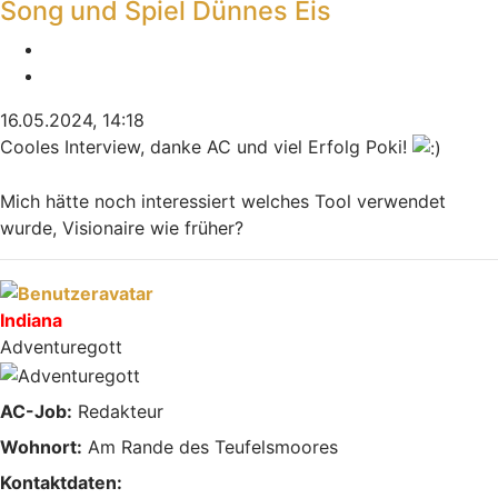
Song und Spiel Dünnes Eis
Melden
Zitieren
16.05.2024, 14:18
Cooles Interview, danke AC und viel Erfolg Poki!
Mich hätte noch interessiert welches Tool verwendet
wurde, Visionaire wie früher?
Nach oben
Indiana
Adventuregott
AC-Job:
Redakteur
Wohnort:
Am Rande des Teufelsmoores
Kontaktdaten: