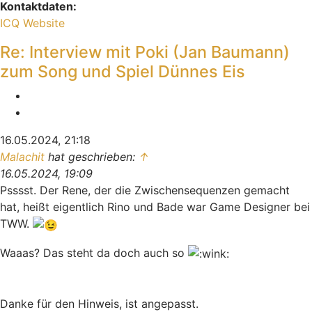
Kontaktdaten:
Kontaktdaten von Indiana
ICQ
Website
Re: Interview mit Poki (Jan Baumann)
zum Song und Spiel Dünnes Eis
Melden
Zitieren
16.05.2024, 21:18
Malachit
hat geschrieben:
↑
16.05.2024, 19:09
Psssst. Der Rene, der die Zwischensequenzen gemacht
hat, heißt eigentlich Rino und Bade war Game Designer bei
TWW.
Waaas? Das steht da doch auch so
Danke für den Hinweis, ist angepasst.