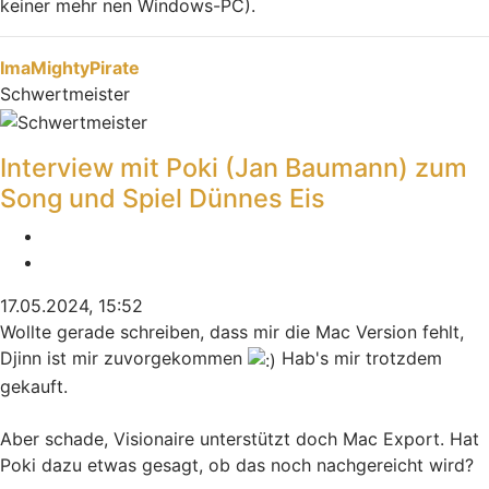
keiner mehr nen Windows-PC).
Nach oben
ImaMightyPirate
Schwertmeister
Interview mit Poki (Jan Baumann) zum
Song und Spiel Dünnes Eis
Melden
Zitieren
17.05.2024, 15:52
Wollte gerade schreiben, dass mir die Mac Version fehlt,
Djinn ist mir zuvorgekommen
Hab's mir trotzdem
gekauft.
Aber schade, Visionaire unterstützt doch Mac Export. Hat
Poki dazu etwas gesagt, ob das noch nachgereicht wird?