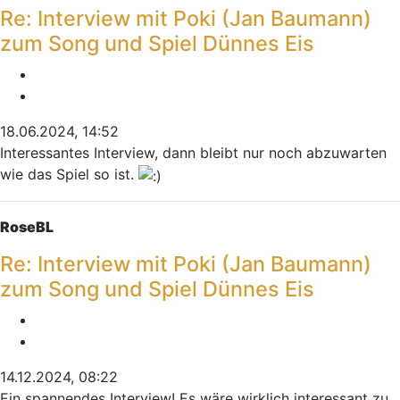
Re: Interview mit Poki (Jan Baumann)
zum Song und Spiel Dünnes Eis
Melden
Zitieren
18.06.2024, 14:52
Interessantes Interview, dann bleibt nur noch abzuwarten
wie das Spiel so ist.
Nach oben
RoseBL
Re: Interview mit Poki (Jan Baumann)
zum Song und Spiel Dünnes Eis
Melden
Zitieren
14.12.2024, 08:22
Ein spannendes Interview! Es wäre wirklich interessant zu