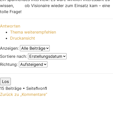
wissen,
ob Visionaire wieder zum Einsatz kam – eine
Football Bros
tolle Frage!
Nach oben
Antworten
Thema weiterempfehlen
Druckansicht
Anzeigen:
Sortiere nach:
Richtung:
15 Beiträge • Seite
1
von
1
Zurück zu „Kommentare“