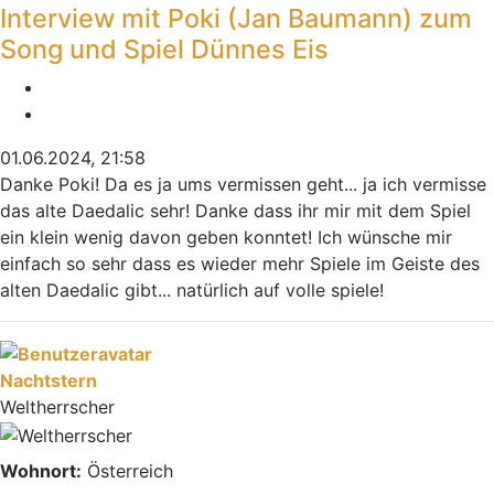
Interview mit Poki (Jan Baumann) zum
Song und Spiel Dünnes Eis
Melden
Zitieren
01.06.2024, 21:58
Danke Poki! Da es ja ums vermissen geht... ja ich vermisse
das alte Daedalic sehr! Danke dass ihr mir mit dem Spiel
ein klein wenig davon geben konntet! Ich wünsche mir
einfach so sehr dass es wieder mehr Spiele im Geiste des
alten Daedalic gibt... natürlich auf volle spiele!
Nach oben
Nachtstern
Weltherrscher
Wohnort:
Österreich