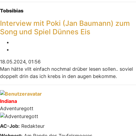
Nach oben
Tobsibias
Interview mit Poki (Jan Baumann) zum
Song und Spiel Dünnes Eis
Melden
Zitieren
18.05.2024, 01:56
Man hätte vllt einfach nochmal drüber lesen sollen.. soviel
doppelt drin das ich krebs in den augen bekomme.
Nach oben
Indiana
Adventuregott
AC-Job:
Redakteur
Wohnort:
Am Rande des Teufelsmoores