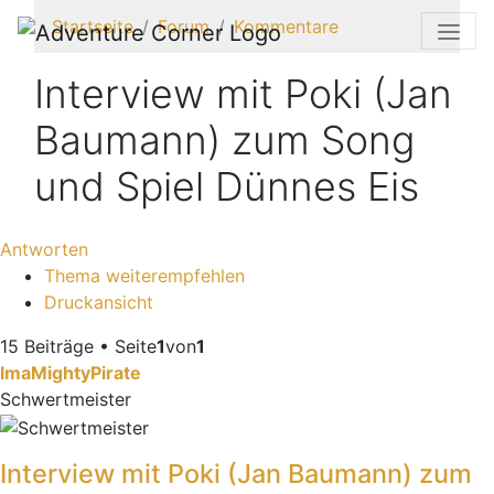
Startseite
Forum
Kommentare
Interview mit Poki (Jan
Baumann) zum Song
und Spiel Dünnes Eis
Antworten
Thema weiterempfehlen
Druckansicht
15 Beiträge • Seite
1
von
1
ImaMightyPirate
Schwertmeister
Interview mit Poki (Jan Baumann) zum