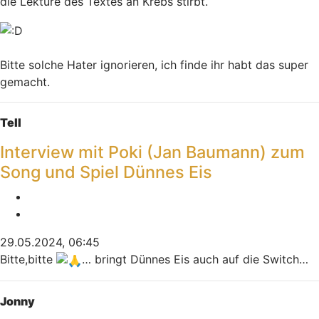
die Lektüre des Textes an Krebs stirbt.
Bitte solche Hater ignorieren, ich finde ihr habt das super
gemacht.
Nach oben
Tell
Interview mit Poki (Jan Baumann) zum
Song und Spiel Dünnes Eis
Melden
Zitieren
29.05.2024, 06:45
Bitte,bitte
… bringt Dünnes Eis auch auf die Switch…
Nach oben
Jonny