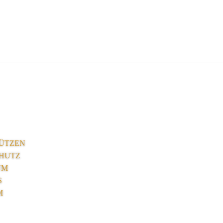
ÜTZEN
HUTZ
UM
S
M