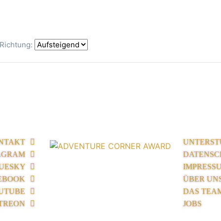
Richtung:
NTAKT
UNTERST
AGRAM
DATENSC
UESKY
IMPRESS
EBOOK
ÜBER UN
UTUBE
DAS TEA
TREON
JOBS