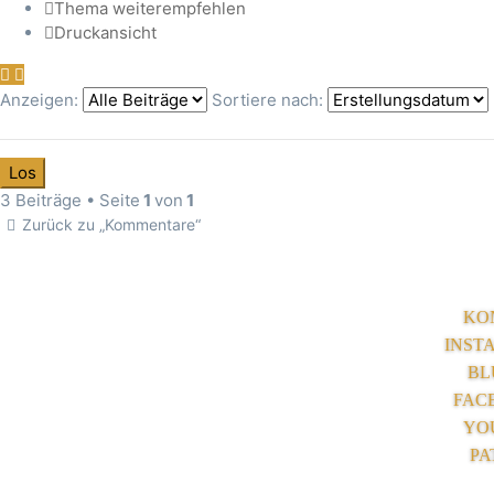
Thema weiterempfehlen
Druckansicht
Anzeigen:
Sortiere nach:
3 Beiträge • Seite
1
von
1
Zurück zu „Kommentare“
KO
INST
BL
FAC
YO
PA