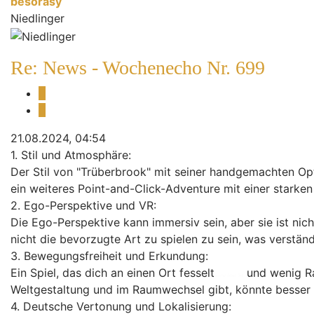
besorasy
Niedlinger
Re: News - Wochenecho Nr. 699
Melden
Zitieren
21.08.2024, 04:54
1. Stil und Atmosphäre:
Der Stil von "Trüberbrook" mit seiner handgemachten Opti
ein weiteres Point-and-Click-Adventure mit einer starken
2. Ego-Perspektive und VR:
Die Ego-Perspektive kann immersiv sein, aber sie ist nic
nicht die bevorzugte Art zu spielen zu sein, was verstän
3. Bewegungsfreiheit und Erkundung:
Ein Spiel, das dich an einen Ort fesselt
und wenig Rau
snow rider 3d
Weltgestaltung und im Raumwechsel gibt, könnte besse
4. Deutsche Vertonung und Lokalisierung: