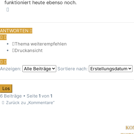
funktioniert heute ebenso noch.
Nach oben
ANTWORTEN
Thema weiterempfehlen
Druckansicht
Anzeigen:
Sortiere nach:
6 Beiträge • Seite
1
von
1
Zurück zu „Kommentare“
KO