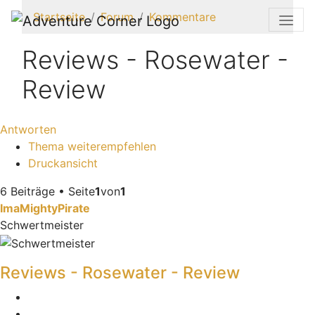
Startseite
Forum
Kommentare
Reviews - Rosewater -
Review
Antworten
Thema weiterempfehlen
Druckansicht
6 Beiträge • Seite
1
von
1
ImaMightyPirate
Schwertmeister
Reviews - Rosewater - Review
Melden
Zitieren