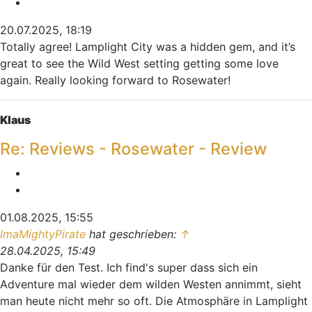
Zitieren
20.07.2025, 18:19
Totally agree! Lamplight City was a hidden gem, and it’s
great to see the Wild West setting getting some love
again. Really looking forward to Rosewater!
Nach oben
Klaus
Re: Reviews - Rosewater - Review
Melden
Zitieren
01.08.2025, 15:55
ImaMightyPirate
hat geschrieben:
↑
28.04.2025, 15:49
Danke für den Test. Ich find's super dass sich ein
Adventure mal wieder dem wilden Westen annimmt, sieht
man heute nicht mehr so oft. Die Atmosphäre in Lamplight