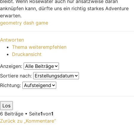
bleibt. Wenn Rosewater auch nur ansatzweise daran
anknüpfen kann, dürfte uns ein richtig starkes Adventure
erwarten.
geometry dash game
Nach oben
Antworten
Thema weiterempfehlen
Druckansicht
Anzeigen:
Sortiere nach:
Richtung:
6 Beiträge • Seite
1
von
1
Zurück zu „Kommentare“