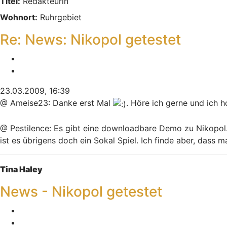
Titel:
Redakteurin
Wohnort:
Ruhrgebiet
Re: News: Nikopol getestet
Melden
Zitieren
23.03.2009, 16:39
@ Ameise23: Danke erst Mal
. Höre ich gerne und ich 
@ Pestilence: Es gibt eine downloadbare Demo zu Nikopol. Wü
ist es übrigens doch ein Sokal Spiel. Ich finde aber, das
Nach oben
Tina Haley
News - Nikopol getestet
Melden
Zitieren