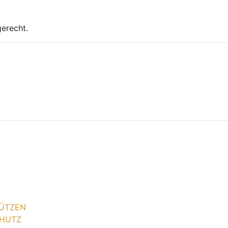
gerecht.
ÜTZEN
HUTZ