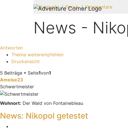
Startseite
Forum
Kommentare
News - Niko
Antworten
Thema weiterempfehlen
Druckansicht
5 Beiträge • Seite
1
von
1
Ameise23
Schwertmeister
Wohnort:
Der Wald von Fontainebleau
News: Nikopol getestet
Melden