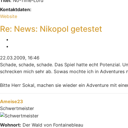
Titel:
No-Time-Lord
Kontaktdaten:
Kontaktdaten von Dolgsthrasir
Website
Re: News: Nikopol getestet
Melden
Zitieren
22.03.2009, 16:46
Schade, schade, schade. Das Spiel hatte echt Potenzial. U
schrecken mich sehr ab. Sowas mochte ich in Adventures n
Bitte Herr Sokal, machen sie wieder ein Adventure mit ein
Nach oben
Ameise23
Schwertmeister
Wohnort:
Der Wald von Fontainebleau