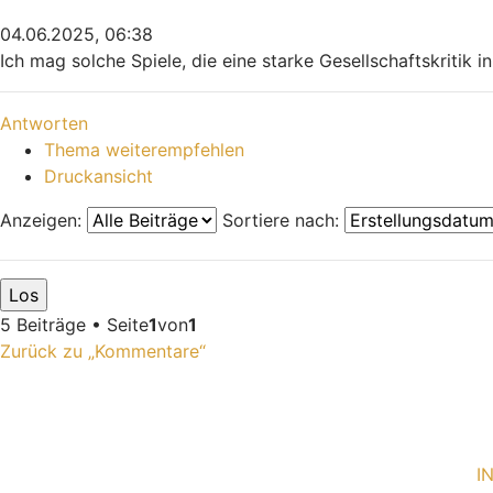
04.06.2025, 06:38
Ich mag solche Spiele, die eine starke Gesellschaftskritik
Nach oben
Antworten
Thema weiterempfehlen
Druckansicht
Anzeigen:
Sortiere nach:
5 Beiträge • Seite
1
von
1
Zurück zu „Kommentare“
I