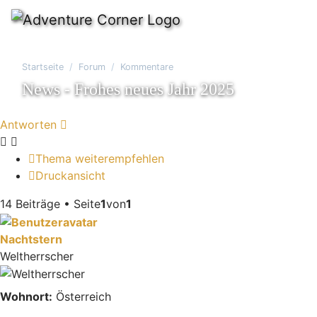
Startseite
Forum
Kommentare
News - Frohes neues Jahr 2025
Antworten
Thema weiterempfehlen
Druckansicht
14 Beiträge • Seite
1
von
1
Nachtstern
Weltherrscher
Wohnort:
Österreich