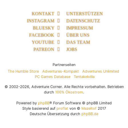
KONTAKT
UNTERSTÜTZEN
INSTAGRAM
DATENSCHUTZ
BLUESKY
IMPRESSUM
FACEBOOK
ÜBER UNS
YOUTUBE
DAS TEAM
PATREON
JOBS
Partnerseiten
The Humble Store
Adventures-Kompakt
Adventures Unlimited
PC Games Database
Tentakelvilla
© 2002-2026, Adventure Corner. Alle Rechte vorbehalten. Betrieben
durch
100% Ökostrom
.
Powered by
phpBB
® Forum Software © phpBB Limited
Style basierend auf
proflat
von ©
Mazeltof
2017
Deutsche Übersetzung durch
phpBB.de