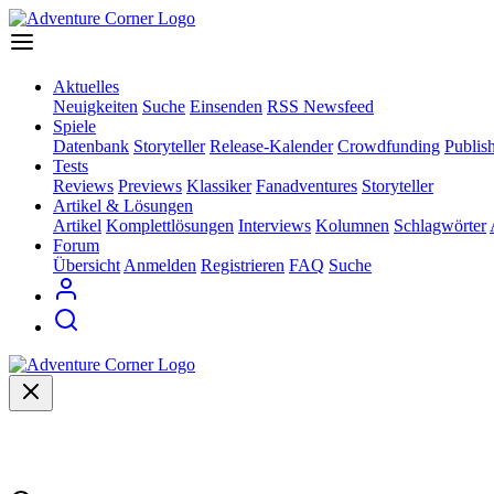
Aktuelles
Neuigkeiten
Suche
Einsenden
RSS Newsfeed
Spiele
Datenbank
Storyteller
Release-Kalender
Crowdfunding
Publis
Tests
Reviews
Previews
Klassiker
Fanadventures
Storyteller
Artikel & Lösungen
Artikel
Komplettlösungen
Interviews
Kolumnen
Schlagwörter
Forum
Übersicht
Anmelden
Registrieren
FAQ
Suche