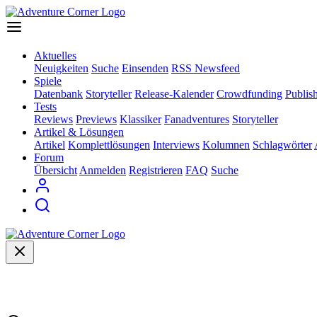
Aktuelles
Neuigkeiten
Suche
Einsenden
RSS Newsfeed
Spiele
Datenbank
Storyteller
Release-Kalender
Crowdfunding
Publis
Tests
Reviews
Previews
Klassiker
Fanadventures
Storyteller
Artikel & Lösungen
Artikel
Komplettlösungen
Interviews
Kolumnen
Schlagwörter
Forum
Übersicht
Anmelden
Registrieren
FAQ
Suche