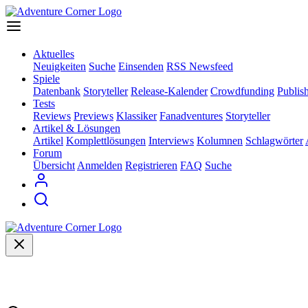
Aktuelles
Neuigkeiten
Suche
Einsenden
RSS Newsfeed
Spiele
Datenbank
Storyteller
Release-Kalender
Crowdfunding
Publis
Tests
Reviews
Previews
Klassiker
Fanadventures
Storyteller
Artikel & Lösungen
Artikel
Komplettlösungen
Interviews
Kolumnen
Schlagwörter
Forum
Übersicht
Anmelden
Registrieren
FAQ
Suche