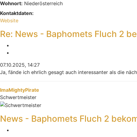
Wohnort:
Niederösterreich
Kontaktdaten:
Kontaktdaten von Mikej
Website
Re: News - Baphomets Fluch 2 b
Melden
Zitieren
07.10.2025, 14:27
Ja, fände ich ehrlich gesagt auch interessanter als die nä
Nach oben
ImaMightyPirate
Schwertmeister
News - Baphomets Fluch 2 bekom
Melden
Zitieren