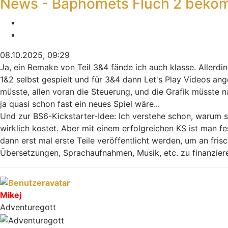
News - Baphomets Fluch 2 bekom
Melden
Zitieren
08.10.2025, 09:29
Ja, ein Remake von Teil 3&4 fände ich auch klasse. Allerdin
1&2 selbst gespielt und für 3&4 dann Let's Play Videos ang
müsste, allen voran die Steuerung, und die Grafik müsste n
ja quasi schon fast ein neues Spiel wäre...
Und zur BS6-Kickstarter-Idee: Ich verstehe schon, warum si
wirklich kostet. Aber mit einem erfolgreichen KS ist man f
dann erst mal erste Teile veröffentlicht werden, um an fr
Übersetzungen, Sprachaufnahmen, Musik, etc. zu finanzier
Nach oben
Mikej
Adventuregott