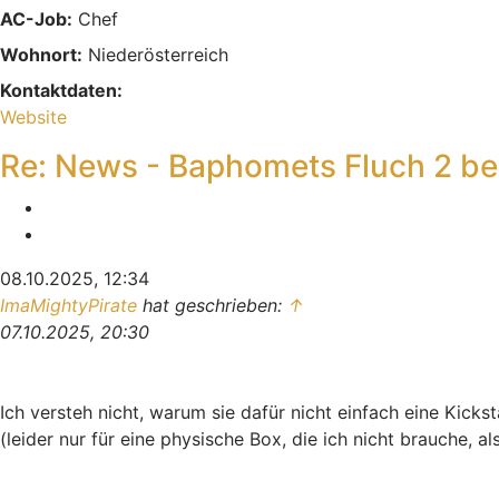
AC-Job:
Chef
Wohnort:
Niederösterreich
Kontaktdaten:
Kontaktdaten von Mikej
Website
Re: News - Baphomets Fluch 2 b
Melden
Zitieren
08.10.2025, 12:34
ImaMightyPirate
hat geschrieben:
↑
07.10.2025, 20:30
Ich versteh nicht, warum sie dafür nicht einfach eine Kic
(leider nur für eine physische Box, die ich nicht brauche, a