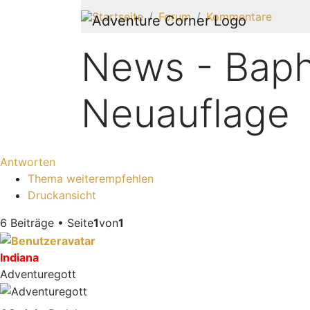
Startseite
Forum
Kommentare
News - Baph
Neuauflage
Antworten
Thema weiterempfehlen
Druckansicht
6 Beiträge • Seite
1
von
1
Indiana
Adventuregott