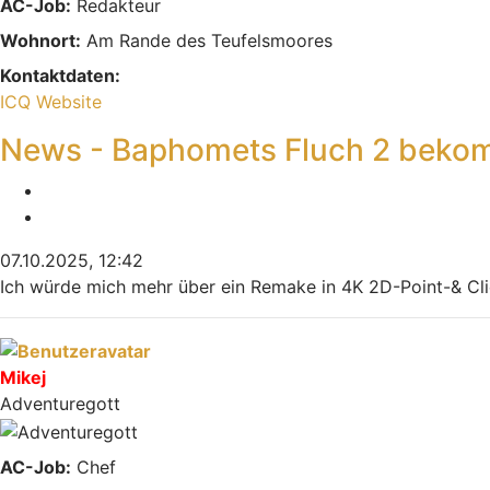
AC-Job:
Redakteur
Wohnort:
Am Rande des Teufelsmoores
Kontaktdaten:
Kontaktdaten von Indiana
ICQ
Website
News - Baphomets Fluch 2 bekom
Melden
Zitieren
07.10.2025, 12:42
Ich würde mich mehr über ein Remake in 4K 2D-Point-& Click 
Nach oben
Mikej
Adventuregott
AC-Job:
Chef