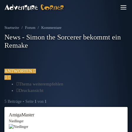
Startseite
Forum
Kommentare
News - Simon the Sorcerer bekommt ein
Remake
ANTWORTEN
Thema weiterempfehlen
Druckansicht
5 Beiträge • Seite
1
von
1
AmigaMaster
Niedlinger