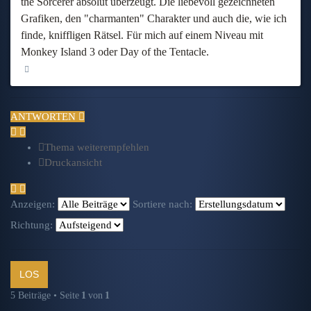
the Sorcerer absolut überzeugt. Die liebevoll gezeichneten
Grafiken, den "charmanten" Charakter und auch die, wie ich
finde, kniffligen Rätsel. Für mich auf einem Niveau mit
Monkey Island 3 oder Day of the Tentacle.
Nach oben
ANTWORTEN
Thema weiterempfehlen
Druckansicht
Anzeigen:
Sortiere nach:
Richtung:
5 Beiträge • Seite
1
von
1